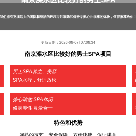
我们拥有‌充满活力的团队和整洁的环境，注重隐私保护，贴心、很棒的体验，值得推荐给你
主要有精油SPA、背部放松、舒适康体、推拿理疗等
更新日期：2026-08-07T07:08:34
南京溧水区比较好的男士SPA项目
男士SPA养生、美容
SPA水疗，舒适放松
修心瑜伽 SPA休闲
修身养性 灵爱合一
特色和优势
娴熟的技艺、安全保障、方便快捷、保证满意