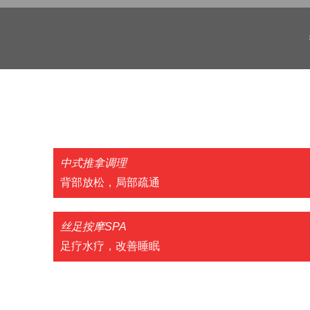
中式推拿调理
背部放松，局部疏通
丝足按摩SPA
足疗水疗，改善睡眠