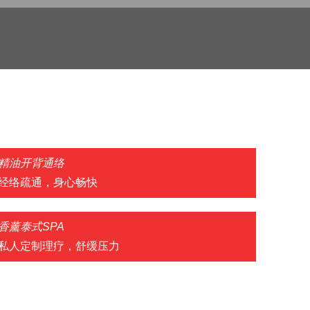
！
精油开背通络
经络疏通，身心畅快
香薰泰式SPA
私人定制理疗，舒缓压力